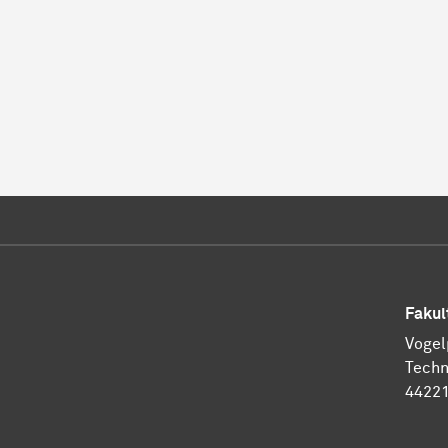
Fakul
Vogel
Techn
4422