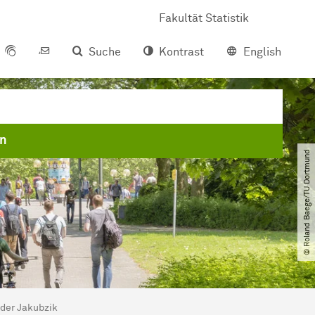
Fakultät Statistik
Suche
Kontrast
English
en
© Roland Baege​/​TU Dortmund
nder Jakubzik