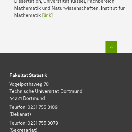
Dissertation, Universtität Kassel, Fachbereich
Mathematik und Naturwissenschaften, Institut für
Mathematik [
link
]
Zum Seit
Fakultät Statistik
Vogelpothsweg 78
Technische Universität Dortmund
44221 Dortmund
Telefon: 0231 755 3109
(Dekanat)
Telefon: 0231 755 3079
(Sekretariat)