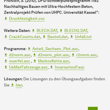
Fröhlich, S. (2010). DFG-Schwerpunktprogramm 1192
Nachhaltiges Bauen mit Ultra-Hochfestem Beton,
Zentralprojekt Prüfen von UHPC. Universität Kassel":
Druckfestigkeit.csv
Weitere Daten:
BLECH.DAT
,
BLECH2.DAT
,
CrackCounts.dat
,
Bauteil.dat
,
Unfall.txt
Programme:
Anteil_Sechsen_Plot.asc
,
d2norm.asc
,
d2norm_plot.asc
,
r2norm.asc
,
wuerfel.asc
,
MarkovKette.asc
,
UeMatFahrzeuge.asc
,
InvariantesP.asc
Lösungen:
Die Lösungen zu den Übungsaufgaben finden
Sie
hier
.
Zum Seit